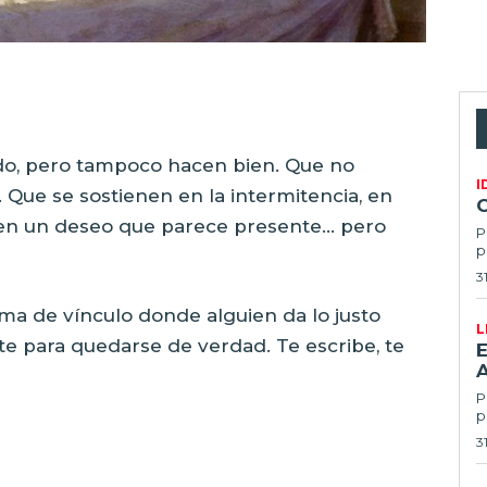
do, pero tampoco hacen bien. Que no
I
Que se sostienen en la intermitencia, en
en un deseo que parece presente… pero
P
p
3
ma de vínculo donde alguien da lo justo
L
nte para quedarse de verdad. Te escribe, te
E
Po
p
3