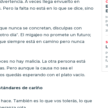
advertencia. A veces llega envuelto en
C
. Pero la falta no está en lo que se dice, sino
E
Ma
p
q
 que nunca se concretan, disculpas con
3
tro día”. El migajeo no promete un futuro;
 que siempre está en camino pero nunca
S
Por
e
f
es no hay malicia. La otra persona está
3
as. Pero aunque la causa no sea el
vos quedás esperando con el plato vacío.
stándares de cariño
o hace. También es lo que vos tolerás, lo que
speranza rota.