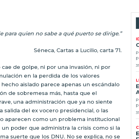
e para quien no sabe a qué puerto se dirige.”
I
Séneca, Cartas a Lucilio, carta 71.
P
p
3
cae de golpe, ni por una invasión, ni por
mulación en la perdida de los valores
L
 hecho aislado parece apenas un escándalo
E
ción de sobremesa más, hasta que el
Po
ave, una administración que ya no siente
p
 salida del ex vocero presidencial, o las
3
 no aparecen como un problema institucional
un poder que administra la crisis como si la
C
isma suerte que los DNU. No se explica, no se