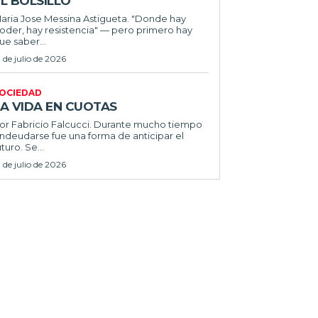
L BOLSILLO
ria Jose Messina Astigueta. "Donde hay
oder, hay resistencia" — pero primero hay
ue saber...
1 de julio de 2026
OCIEDAD
LA VIDA EN CUOTAS
 Fabricio Falcucci. Durante mucho tiempo
ndeudarse fue una forma de anticipar el
uturo. Se...
1 de julio de 2026