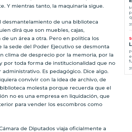
E
te. Y mientras tanto, la maquinaria sigue.
Ma
p
q
l desmantelamiento de una biblioteca
3
uien dirá que son muebles, cajas,
 de un área a otra. Pero en política los
S
 la sede del Poder Ejecutivo se desmonta
Por
n clima de desprecio por la memoria, por la
e
f
 y por toda forma de institucionalidad que no
3
r administrativo. Es pedagógico. Dice algo.
quiera convivir con la idea de archivo, de
a biblioteca molesta porque recuerda que el
ión no es una empresa en liquidación, que
nterior para vender los escombros como
 Cámara de Diputados viaja oficialmente a