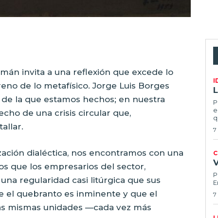
mán invita a una reflexión que excede lo
I
reno de lo metafísico. Jorge Luis Borges
L
a de la que estamos hechos; en nuestra
P
e
echo de una crisis circular que,
q
allar.
7
zación dialéctica, nos encontramos con una
C
os que los empresarios del sector,
P
na regularidad casi litúrgica que sus
E
e el quebranto es inminente y que el
7
las mismas unidades —cada vez más
L