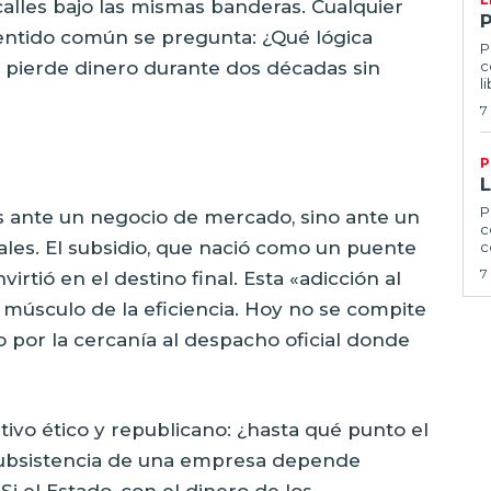
alles bajo las mismas banderas. Cualquier
ntido común se pregunta: ¿Qué lógica
P
e pierde dinero durante dos décadas sin
c
l
7
P
P
s ante un negocio de mercado, sino ante un
c
les. El subsidio, que nació como un puente
c
7
rtió en el destino final. Esta «adicción al
el músculo de la eficiencia. Hoy no se compite
no por la cercanía al despacho oficial donde
tivo ético y republicano: ¿hasta qué punto el
a subsistencia de una empresa depende
Si el Estado, con el dinero de los