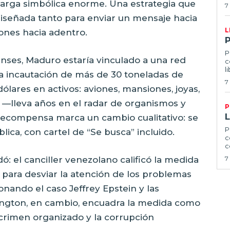
carga simbólica enorme. Una estrategia que
7
diseñada tanto para enviar un mensaje hacia
L
ones hacia adentro.
P
nses, Maduro estaría vinculado a una red
c
l
 la incautación de más de 30 toneladas de
7
lares en activos: aviones, mansiones, joyas,
a —lleva años en el radar de organismos y
P
 recompensa marca un cambio cualitativo: se
P
lica, con cartel de “Se busca” incluido.
c
c
ó: el canciller venezolano calificó la medida
7
 para desviar la atención de los problemas
nando el caso Jeffrey Epstein y las
ington, en cambio, encuadra la medida como
crimen organizado y la corrupción