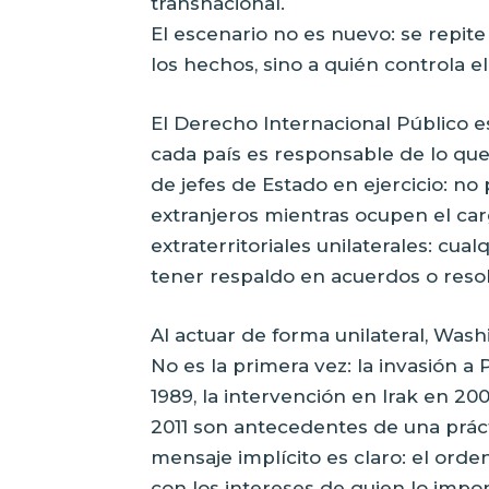
transnacional.
El escenario no es nuevo: se repite
los hechos, sino a quién controla el
El Derecho Internacional Público es
cada país es responsable de lo qu
de jefes de Estado en ejercicio: n
extranjeros mientras ocupen el car
extraterritoriales unilaterales: cu
tener respaldo en acuerdos o resol
Al actuar de forma unilateral, Was
No es la primera vez: la invasión 
1989, la intervención en Irak en 2
2011 son antecedentes de una prácti
mensaje implícito es claro: el orde
con los intereses de quien lo impo