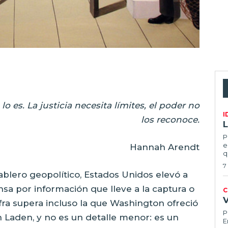
lo es.
La justicia necesita límites, el poder no
I
los reconoce.
L
P
e
Hannah Arendt
q
7
blero geopolítico, Estados Unidos elevó a
sa por información que lleve a la captura o
C
fra supera incluso la que Washington ofreció
P
 Laden, y no es un detalle menor: es un
E