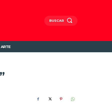
BUSCAR
ARTE
”