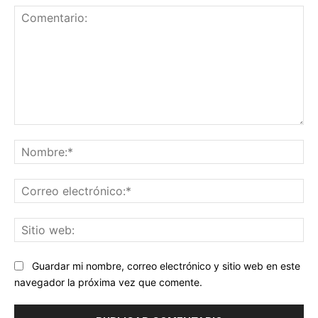
Comentario:
No
Co
ele
Sit
we
Guardar mi nombre, correo electrónico y sitio web en este
navegador la próxima vez que comente.