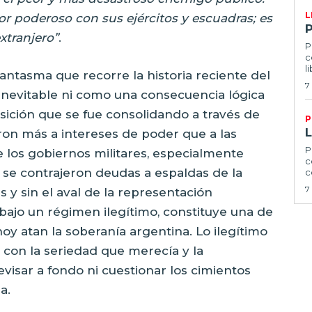
L
 poderoso con sus ejércitos y escuadras; es
xtranjero”
.
P
c
l
antasma que recorre la historia reciente del
7
nevitable ni como una consecuencia lógica
sición que se fue consolidando a través de
P
ron más a intereses de poder que a las
P
 los gobiernos militares, especialmente
c
, se contrajeron deudas a espaldas de la
c
7
 y sin el aval de la representación
ajo un régimen ilegítimo, constituye una de
oy atan la soberanía argentina. Lo ilegítimo
 con la seriedad que merecía y la
visar a fondo ni cuestionar los cimientos
a.