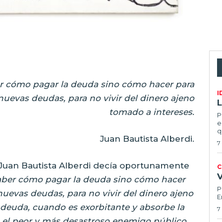
ber cómo pagar la deuda sino cómo hacer para
I
nuevas deudas, para no vivir del dinero ajeno
L
tomado a intereses.
P
e
q
Juan Bautista Alberdi.
7
 Juan Bautista Alberdi decía oportunamente
C
 saber cómo pagar la deuda sino cómo hacer
P
nuevas deudas, para no vivir del dinero ajeno
E
a deuda, cuando es exorbitante y absorbe la
7
s el peor y más desastroso enemigo público.