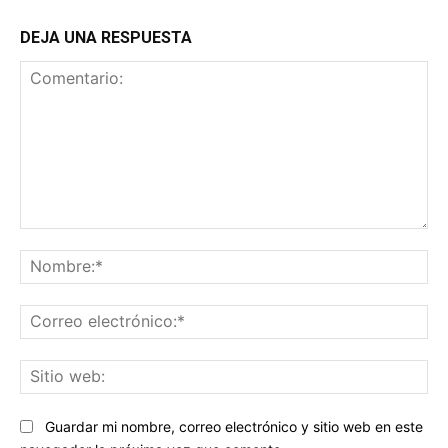
DEJA UNA RESPUESTA
Comentario:
No
Co
ele
Sit
we
Guardar mi nombre, correo electrónico y sitio web en este