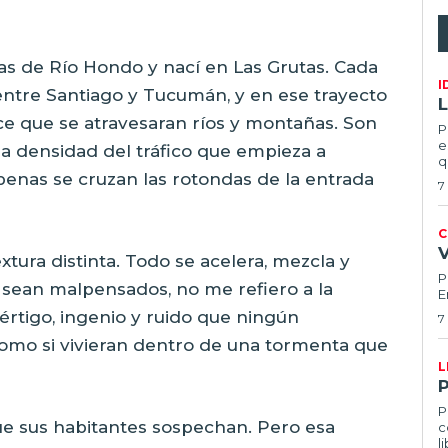
s de Río Hondo y nací en Las Grutas. Cada
I
 entre Santiago y Tucumán, y en ese trayecto
L
 que se atravesaran ríos y montañas. Son
P
e
a densidad del tráfico que empieza a
q
nas se cruzan las rotondas de la entrada
7
C
tura distinta. Todo se acelera, mezcla y
P
no sean malpensados, no me refiero a la
E
rtigo, ingenio y ruido que ningún
7
omo si vivieran dentro de una tormenta que
L
P
 sus habitantes sospechan. Pero esa
c
l