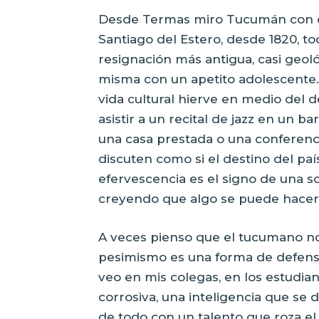
Desde Termas miro Tucumán con cier
Santiago del Estero, desde 1820, t
resignación más antigua, casi geol
misma con un apetito adolescente. 
vida cultural hierve en medio del 
asistir a un recital de jazz en un 
una casa prestada o una conferenci
discuten como si el destino del pa
efervescencia es el signo de una s
creyendo que algo se puede hacer
A veces pienso que el tucumano no
pesimismo es una forma de defensa 
veo en mis colegas, en los estudian
corrosiva, una inteligencia que se 
de todo con un talento que roza el