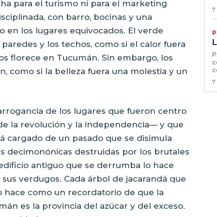
ha para el turismo ni para el marketing
7
isciplinada, con barro, bocinas y una
so en los lugares equivocados. El verde
P
 paredes y los techos, como si el calor fuera
P
aos florece en Tucumán. Sin embargo, los
c
c
, como si la belleza fuera una molestia y un
7
arrogancia de los lugares que fueron centro
 de la revolución y la independencia— y que
tá cargado de un pasado que se disimula
das decimonónicas destruidas por los brutales
 edificio antiguo que se derrumba lo hace
n sus verdugos. Cada árbol de jacarandá que
lo hace como un recordatorio de que la
mán es la provincia del azúcar y del exceso.