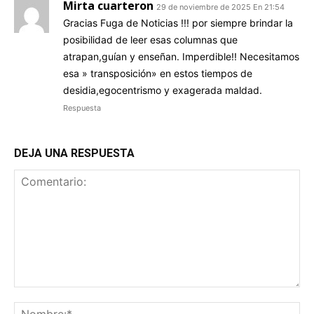
Mirta cuarteron
29 de noviembre de 2025 En 21:54
Gracias Fuga de Noticias !!! por siempre brindar la
posibilidad de leer esas columnas que
atrapan,guían y enseñan. Imperdible!! Necesitamos
esa » transposición» en estos tiempos de
desidia,egocentrismo y exagerada maldad.
Respuesta
DEJA UNA RESPUESTA
Comentario:
No