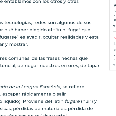
L
ue entablamos con los otros y otras
P
c
l
as tecnologías, redes son algunos de sus
7
 qué haber elegido el título “fuga” que
ugarse” es evadir, ocultar realidades y esta
P
ar y mostrar.
P
c
ares comunes, de las frases hechas que
c
stencial, de negar nuestros errores, de tapar
7
ario de la Lengua Española,
se refiere,
r, escapar rápidamente o salir
 líquido). Proviene del latín
fugare
(huir) y
físicas, pérdidas de materiales, pérdida de
os técnicos en música y arte”.