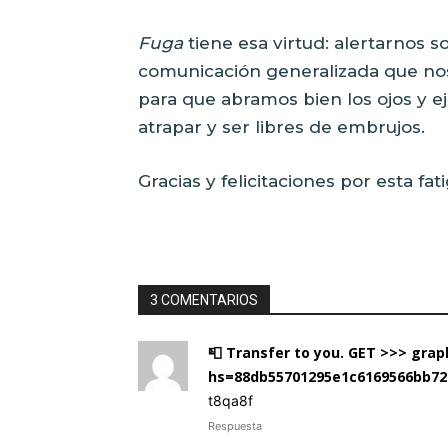
Fuga
tiene esa virtud: alertarnos s
comunicación generalizada que nos 
para que abramos bien los ojos y 
atrapar y ser libres de embrujos.
Gracias y felicitaciones por esta fa
3 COMENTARIOS
📮 Transfer to you. GET >>> gr
hs=88db55701295e1c6169566bb72
t8qa8f
Respuesta