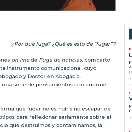
¿Por qué fuga? ¿Qué es esto de “fugar”?
I
L
iones
on line
de
Fuga de noticias,
comparto
P
e
ste instrumento comunicacional, cuyo
q
 abogado y Doctor en Abogacía.
7
 una serie de pensamientos con enorme
C
P
afirma que fugar no es huir sino escapar de
E
otipos para reflexionar seriamente sobre el
7
dio que destruimos y contaminamos, la