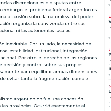
rencias discrecionales o disputas entre
7
n embargo, el problema federal argentino es
a discusión sobre la naturaleza del poder,
C
ación organiza la convivencia entre sus
P
acional ni las autonomías locales.
E
7
n inevitable. Por un lado, la necesidad de
L
a, estabilidad institucional, integración
cional. Por otro, el derecho de las regiones
P
e decisión y control sobre sus propios
c
l
cisamente para equilibrar ambas dimensiones
7
de evitar tanto la fragmentación como el
P
P
ralismo argentino no fue una concesión
c
las provincias. Ocurrió exactamente al
c