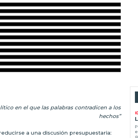
tico en el que las palabras contradicen a los
I
hechos”
L
P
e
reducirse a una discusión presupuestaria:
q