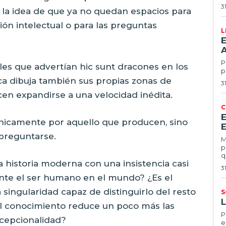
3
, la idea de que ya no quedan espacios para
ción intelectual o para las preguntas
L
E
Po
es que advertían hic sunt dracones en los
p
ca dibuja también sus propias zonas de
3
cen expandirse a una velocidad inédita.
C
nicamente por aquello que producen, sino
E
preguntarse.
Ma
p
q
a historia moderna con una insistencia casi
3
nte el ser humano en el mundo? ¿Es el
 singularidad capaz de distinguirlo del resto
S
el conocimiento reduce un poco más las
Por
xcepcionalidad?
e