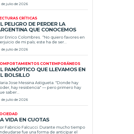
1 de julio de 2026
ECTURAS CRÍTICAS
L PELIGRO DE PERDER LA
ARGENTINA QUE CONOCEMOS
r Enrico Colombres. “No quiero favores en
erjuicio de mi país; este ha de ser...
1 de julio de 2026
OMPORTAMIENTOS CONTEMPORÁNEOS
EL PANÓPTICO QUE LLEVAMOS EN
L BOLSILLO
ria Jose Messina Astigueta. "Donde hay
oder, hay resistencia" — pero primero hay
ue saber...
1 de julio de 2026
OCIEDAD
LA VIDA EN CUOTAS
 Fabricio Falcucci. Durante mucho tiempo
ndeudarse fue una forma de anticipar el