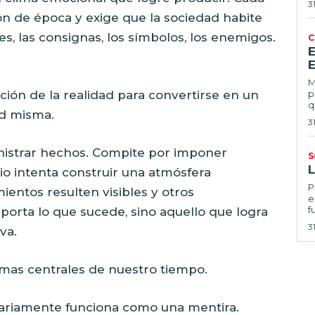
3
ón de época y exige que la sociedad habite
s, las consignas, los símbolos, los enemigos.
C
E
Ma
ación de la realidad para convertirse en un
p
q
ad misma.
3
inistrar hechos. Compite por imponer
S
o intenta construir una atmósfera
Por
entos resulten visibles y otros
e
f
orta lo que sucede, sino aquello que logra
3
va.
emas centrales de nuestro tiempo.
sariamente funciona como una mentira.