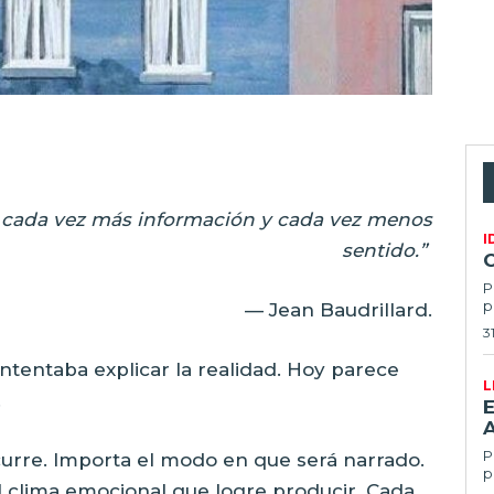
cada vez más información y cada vez menos
I
sentido.”
P
p
— Jean Baudrillard.
3
ntentaba explicar la realidad. Hoy parece
L
.
E
Po
urre. Importa el modo en que será narrado.
p
El clima emocional que logre producir. Cada