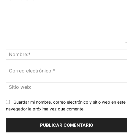
Comentario:
No
Co
ele
Sit
we
Guardar mi nombre, correo electrónico y sitio web en este
navegador la próxima vez que comente.