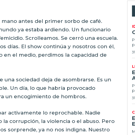
a mano antes del primer sorbo de café.
I
 mundo ya estaba ardiendo. Un funcionario
femicidio. Scrolleamos. Se cerró una escuela.
P
p
 los días. El show continúa y nosotros con él,
3
o en el medio, perdimos la capacidad de
L
E
 una sociedad deja de asombrarse. Es un
Po
ble. Un día, lo que habría provocado
p
era un encogimiento de hombros.
3
bar activamente lo reprochable. Nadie
C
a corrupción, la violencia o el abuso. Pero
E
nos sorprende, ya no nos indigna. Nuestro
Ma