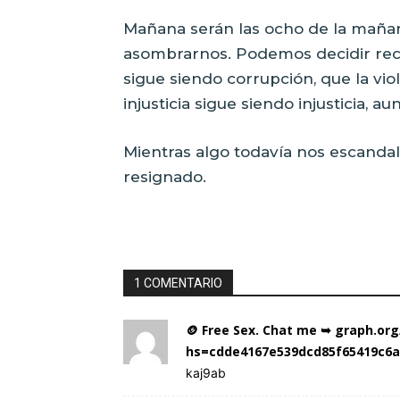
Mañana serán las ocho de la mañan
asombrarnos. Podemos decidir recor
sigue siendo corrupción, que la vio
injusticia sigue siendo injusticia, a
Mientras algo todavía nos escandal
resignado.
1 COMENTARIO
🪙 Free Sex. Chat me ➥ graph.org
hs=cdde4167e539dcd85f65419c6a
kaj9ab