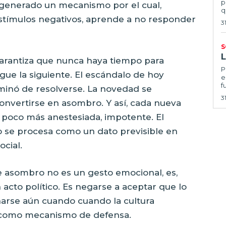
p
a generado un mecanismo por el cual,
q
estímulos negativos, aprende a no responder
3
S
garantiza que nunca haya tiempo para
Por
gue la siguiente. El escándalo de hoy
e
f
rminó de resolverse. La novedad se
3
onvertirse en asombro. Y así, cada nueva
 poco más anestesiada, impotente. El
o se procesa como un dato previsible en
ocial.
e asombro no es un gesto emocional, es,
acto político. Es negarse a aceptar que lo
narse aún cuando cuando la cultura
 como mecanismo de defensa.