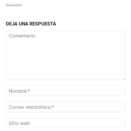
Respuesta
DEJA UNA RESPUESTA
Comentario:
No
Co
ele
Sit
we