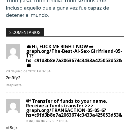
Todo pasa. Todo circula. Todo se consume.
Incluso aquello que alguna vez fue capaz de
detener al mundo.
2 COMENTARIOS
💼 Hi, FUСК ME RIGHT NOW ➡️
graph.org/The-Best-AI-Sex-Girlfriend-05-
11?
hs=c9fd3b8e7a2063674c3433a425053d53&
💼
20 de junio de 2026 En 07:34
2m9fy2
Respuesta
💸 Transfer of funds to your name.
Receive a funds transfer >>>
graph.org/TRANSACTION-05-05-6?
hs=c9fd3b8e7a2063674c3433a425053d53&
3 de julio de 2026 En 01:04
ot8cjk