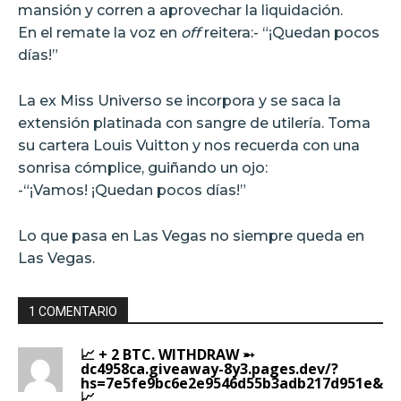
mansión y corren a aprovechar la liquidación.
En el remate la voz en
off
reitera:- “¡Quedan pocos
días!”
La ex Miss Universo se incorpora y se saca la
extensión platinada con sangre de utilería. Toma
su cartera Louis Vuitton y nos recuerda con una
sonrisa cómplice, guiñando un ojo:
-“¡Vamos! ¡Quedan pocos días!”
Lo que pasa en Las Vegas no siempre queda en
Las Vegas.
1 COMENTARIO
📈 + 2 BTC. WITHDRAW ➵
dc4958ca.giveaway-8y3.pages.dev/?
hs=7e5fe9bc6e2e9546d55b3adb217d951e&
📈