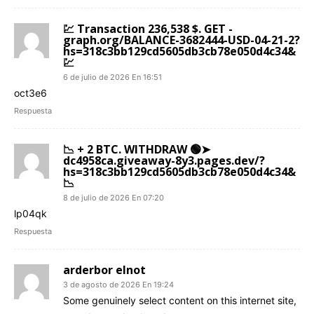
💹 Transaction 236,538 $. GET -
graph.org/BALANCE-3682444-USD-04-21-2?
hs=318c3bb129cd5605db3cb78e050d4c34&
💹
6 de julio de 2026 En 16:51
oct3e6
Respuesta
📉 + 2 BTC. WITHDRAW 🟢➤
dc4958ca.giveaway-8y3.pages.dev/?
hs=318c3bb129cd5605db3cb78e050d4c34&
📉
8 de julio de 2026 En 07:20
lp04qk
Respuesta
arderbor elnot
3 de agosto de 2026 En 19:24
Some genuinely select content on this internet site,