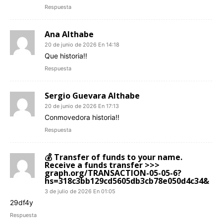
Respuesta
Ana Althabe
20 de junio de 2026 En 14:18
Que historia!!
Respuesta
Sergio Guevara Althabe
20 de junio de 2026 En 17:13
Conmovedora historia!!
Respuesta
💰 Transfer of funds to your name.
Receive a funds transfer >>>
graph.org/TRANSACTION-05-05-6?
hs=318c3bb129cd5605db3cb78e050d4c34&
3 de julio de 2026 En 01:05
29df4y
Respuesta