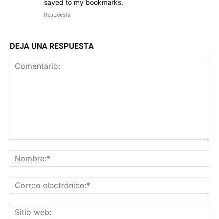
saved to my bookmarks.
Respuesta
DEJA UNA RESPUESTA
Comentario:
No
Co
ele
Sit
we