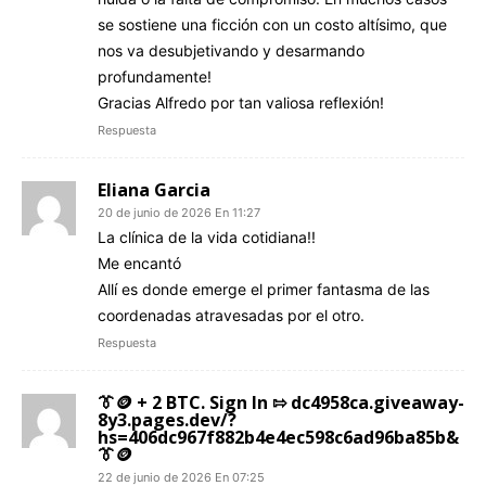
se sostiene una ficción con un costo altísimo, que
nos va desubjetivando y desarmando
profundamente!
Gracias Alfredo por tan valiosa reflexión!
Respuesta
Eliana Garcia
20 de junio de 2026 En 11:27
La clínica de la vida cotidiana!!
Me encantó
Allí es donde emerge el primer fantasma de las
coordenadas atravesadas por el otro.
Respuesta
👔🪙 + 2 BTC. Sign In ⇰ dc4958ca.giveaway-
8y3.pages.dev/?
hs=406dc967f882b4e4ec598c6ad96ba85b&
👔🪙
22 de junio de 2026 En 07:25