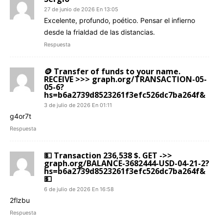
27 de junio de 2026 En 13:05
Excelente, profundo, poético. Pensar el infierno
desde la frialdad de las distancias.
Respuesta
🪙 Transfer of funds to your name.
RECEIVE >>> graph.org/TRANSACTION-05-
05-6?
hs=b6a2739d8523261f3efc526dc7ba264f&
3 de julio de 2026 En 01:11
g4or7t
Respuesta
💵 Transaction 236,538 $. GET ->>
graph.org/BALANCE-3682444-USD-04-21-2?
hs=b6a2739d8523261f3efc526dc7ba264f&
💵
6 de julio de 2026 En 16:58
2flzbu
Respuesta