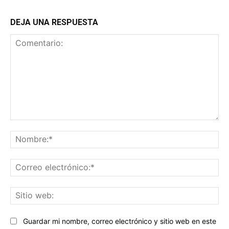
DEJA UNA RESPUESTA
Comentario:
No
Co
ele
Sit
we
Guardar mi nombre, correo electrónico y sitio web en este