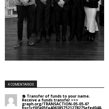
4 COMENTARIOS
💲 Transfer of funds to your name.
Receive a funds transfer >>>
graph.org/TRANSACTION-05-05-6?
hs=1cf0fa05fa4063857521278275efed04&