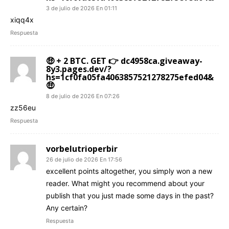
3 de julio de 2026 En 01:11
xiqq4x
Respuesta
🤑 + 2 BTC. GET 👉 dc4958ca.giveaway-
8y3.pages.dev/?
hs=1cf0fa05fa4063857521278275efed04&
🤑
8 de julio de 2026 En 07:26
zz56eu
Respuesta
vorbelutrioperbir
26 de julio de 2026 En 17:56
excellent points altogether, you simply won a new
reader. What might you recommend about your
publish that you just made some days in the past?
Any certain?
Respuesta