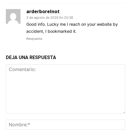
arderborelnot
3 de agosto de 2026 En 20:38
Good info. Lucky me I reach on your website by
accident, I bookmarked it.
Respuesta
DEJA UNA RESPUESTA
Comentario:
No