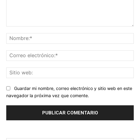
Comentario:
No
Co
ele
Sit
we
Guardar mi nombre, correo electrónico y sitio web en este
navegador la próxima vez que comente.