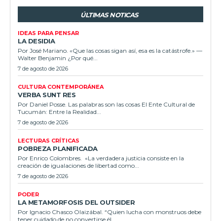
ÚLTIMAS NOTICAS
IDEAS PARA PENSAR
LA DESIDIA
Por José Mariano. «Que las cosas sigan así, esa es la catástrofe.» —
Walter Benjamin ¿Por qué...
7 de agosto de 2026
CULTURA CONTEMPORÁNEA
VERBA SUNT RES
Por Daniel Posse. Las palabras son las cosas El Ente Cultural de
Tucumán: Entre la Realidad...
7 de agosto de 2026
LECTURAS CRÍTICAS
POBREZA PLANIFICADA
Por Enrico Colombres. «La verdadera justicia consiste en la
creación de igualaciones de libertad como...
7 de agosto de 2026
PODER
LA METAMORFOSIS DEL OUTSIDER
Por Ignacio Chasco Olaizábal. “Quien lucha con monstruos debe
tener cuidado de no convertirse él...