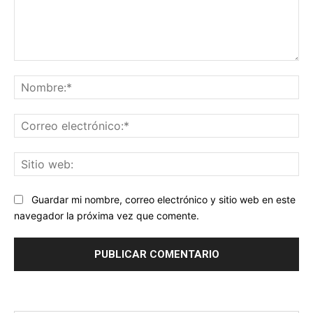
Comentario:
No
Co
ele
Sit
we
Guardar mi nombre, correo electrónico y sitio web en este
navegador la próxima vez que comente.