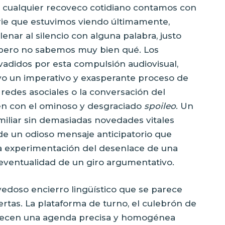
en cualquier recoveco cotidiano contamos con
erie que estuvimos viendo últimamente,
enar al silencio con alguna palabra, justo
 pero no sabemos muy bien qué. Los
vadidos por esta compulsión audiovisual,
o un imperativo y exasperante proceso de
 redes asociales o la conversación del
en con el ominoso y desgraciado
spoileo
. Un
miliar sin demasiadas novedades vitales
e un odioso mensaje anticipatorio que
) la experimentación del desenlace de una
eventualidad de un giro argumentativo.
vedoso encierro lingüístico que se parece
rtas. La plataforma de turno, el culebrón de
blecen una agenda precisa y homogénea