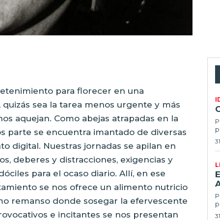
retenimiento para florecer en una
I
a, quizás sea la tarea menos urgente y más
nos aquejan. Como abejas atrapadas en la
P
p
s parte se encuentra imantado de diversas
3
o digital. Nuestras jornadas se apilan en
os, deberes y distracciones, exigencias y
L
óciles para el ocaso diario. Allí, en ese
E
otamiento se nos ofrece un alimento nutricio
Po
timo remanso donde sosegar la efervescente
p
ovocativos e incitantes se nos presentan
3