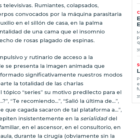
s televisivas. Rumiantes, colapsados,
C
uerpos convocados por la máquina parasitaria
xilio en el sillón de casa, en la palma
E
ontalidad de una cama que el insomnio
Ma
p
lecho de rosas plagado de espinas.
q
3
mpulsivo y rutinario de acceso a la
S
nde se presenta la imagen animada que
nsformado significativamente nuestros modos
Por
arte la totalidad de las charlas
e
f
ópico “series” su motivo predilecto para el
3
l…?”, “Te recomiendo…”, “Salió la última de…”,
e que cagada sacaron de tal plataforma a…”,
 repiten insistentemente en la
serialidad
del
familiar, en el ascensor, en el consultorio, en
 aula, durante la cirugía (obviamente sin la