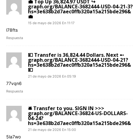
💼 Top Up 36,824.97 USDT ↪
graph.org/BALANCE-3682444-USD-04-21-3?
hs=3e638b2d7aec0ffb320a15a215bde296&
💼
15 de mayo de 2026 En 11:17
l78fts
Respuesta
💴 Transfer is 36,824.44 Dollars. Next ➸
graph.org/BALANCE-3682444-USD-04-21?
hs=3e638b2d7aec0ffb320a15a215bde296&
💴
21 de mayo de 2026 En 05:19
77vqn6
Respuesta
🛎 Transfer to you. SIGN IN >>>
graph.org/BALANCE-36824-US-DOLLARS-
04-24?
hs=3e638b2d7aec0ffb320a15a215bde296&
21 de mayo de 2026 En 15:00
5la7wo