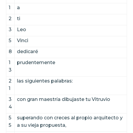
1
a
2
ti
3
Leo
5
Vinci
8
dedicaré
1
prudentemente
3
2
las siguientes palabras:
1
3
con gran maestría dibujaste tu Vitruvio
4
5
superando con creces al propio arquitecto y
5
a su vieja propuesta,