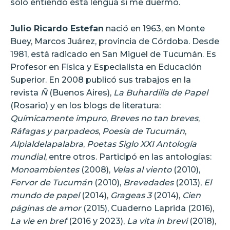
sólo entiendo esta lengua si me duermo.
Julio Ricardo Estefan
nació en 1963, en Monte
Buey, Marcos Juárez, provincia de Córdoba. Desde
1981, está radicado en San Miguel de Tucumán. Es
Profesor en Física y Especialista en Educación
Superior. En 2008 publicó sus trabajos en la
revista
Ñ
(Buenos Aires),
La Buhardilla de Papel
(Rosario) y en los blogs de literatura:
Químicamente impuro
,
Breves no tan breves
,
Ráfagas y parpadeos
,
Poesía de Tucumán
,
Alpialdelapalabra
,
Poetas Siglo XXI
Antología
mundial
, entre otros. Participó en las antologías:
Monoambientes
(2008),
Velas al viento
(2010),
Fervor de Tucumán
(2010),
Brevedades
(2013),
El
mundo de papel
(2014),
Grageas 3
(2014),
Cien
páginas de amor
(2015), Cuaderno Laprida (2016),
La vie en bref
(2016 y 2023),
La vita in brevi
(2018),