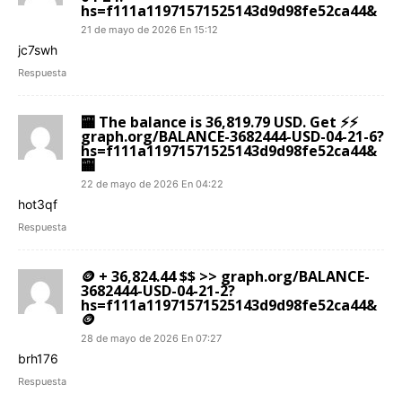
hs=f111a11971571525143d9d98fe52ca44&
21 de mayo de 2026 En 15:12
jc7swh
Respuesta
🏧 The balance is 36,819.79 USD. Get ⚡⚡
graph.org/BALANCE-3682444-USD-04-21-6?
hs=f111a11971571525143d9d98fe52ca44&
🏧
22 de mayo de 2026 En 04:22
hot3qf
Respuesta
🪙 + 36,824.44 $$ >> graph.org/BALANCE-
3682444-USD-04-21-2?
hs=f111a11971571525143d9d98fe52ca44&
🪙
28 de mayo de 2026 En 07:27
brh176
Respuesta