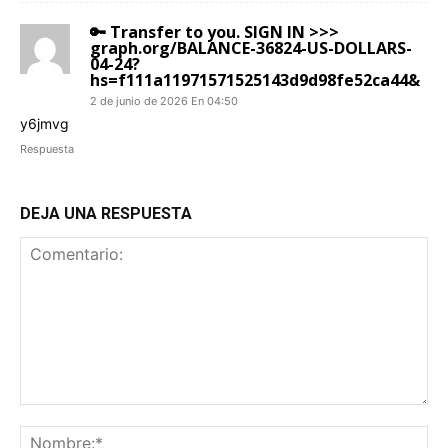
🔑 Transfer to you. SIGN IN >>>
graph.org/BALANCE-36824-US-DOLLARS-
04-24?
hs=f111a11971571525143d9d98fe52ca44&
2 de junio de 2026 En 04:50
y6jmvg
Respuesta
DEJA UNA RESPUESTA
Comentario:
No