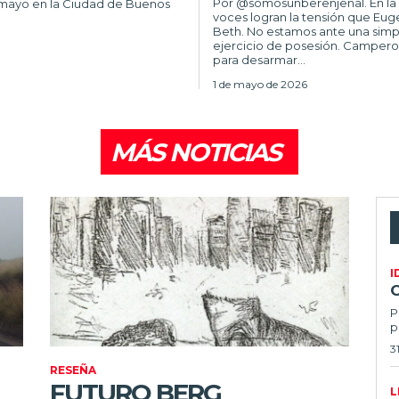
Por @somosunberenjenal. En la literatura contemporánea del NOA, pocas
e mayo en la Ciudad de Buenos
voces logran la tensión que Eu
Beth. No estamos ante una simp
ejercicio de posesión. Campe
para desarmar...
1 de mayo de 2026
MÁS NOTICIAS
I
P
p
3
RESEÑA
FUTURO BERG
L