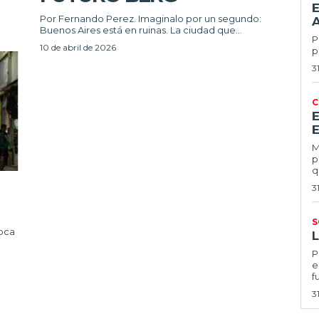
E
Por Fernando Perez. Imaginalo por un segundo:
Buenos Aires está en ruinas. La ciudad que...
Po
10 de abril de 2026
p
3
C
E
Ma
p
q
3
S
poca
Por
e
f
3