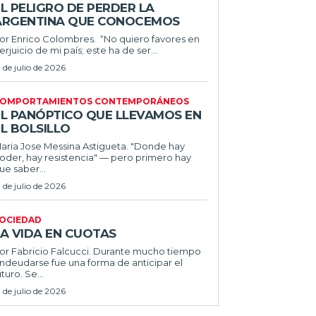
L PELIGRO DE PERDER LA
ARGENTINA QUE CONOCEMOS
r Enrico Colombres. “No quiero favores en
erjuicio de mi país; este ha de ser...
1 de julio de 2026
OMPORTAMIENTOS CONTEMPORÁNEOS
EL PANÓPTICO QUE LLEVAMOS EN
L BOLSILLO
ria Jose Messina Astigueta. "Donde hay
oder, hay resistencia" — pero primero hay
ue saber...
1 de julio de 2026
OCIEDAD
LA VIDA EN CUOTAS
 Fabricio Falcucci. Durante mucho tiempo
ndeudarse fue una forma de anticipar el
uturo. Se...
1 de julio de 2026