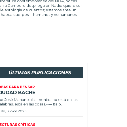
genia Campero despliega en Nadie quiere ser
le antología de cuentos; estamos ante un
ro habita cuerpos —humanos y no humanos—
ÚLTIMAS PUBLICACIONES
DEAS PARA PENSAR
CIUDAD BACHE
or José Mariano. «La mentira no está en las
alabras, está en las cosas.» — Italo...
1 de julio de 2026
ECTURAS CRÍTICAS