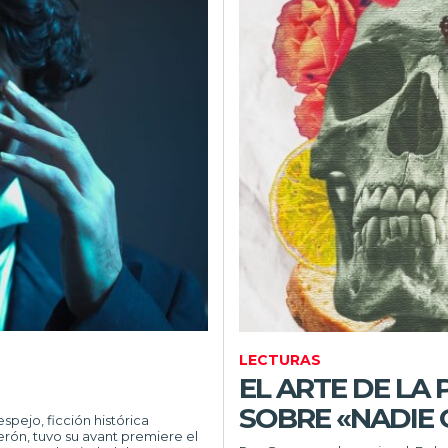
LECTURAS
EL ARTE DE LA
SOBRE «NADIE 
rón, tuvo su avant premiere el